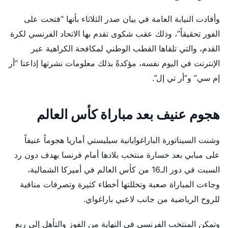
وأفادت النيابة العامة في بيان صدر الثلاثاء بأنها “فتحت على
الفور تحقيقاً”، وذلك عقب شكوى تقدم بها الاتحاد الفرنسي لكرة
القدم، والتي تلقاها القطب الوطني لمكافحة الكراهية عبر
الإنترنت في اليوم نفسه، مؤكدةً بذلك معلومات نشرتها إذاعتا “أر
إم سي” و”أر تي إل”.
هجوم عنيف بعد مباراة كأس العالم
وشنت السيناتورة الباراغوايانية سيليستي أماريا هجوماً عنيفاً
على مبابي بعد خسارة منتخب بلادها أمام فرنسا بهدف دون رد
السبت في دور الـ16 من كأس العالم في أميركا الشمالية،
وجاءت المباراة صعبة وتخللتها أخطاء كثيرة وتصرفات منافية
للروح الرياضية من جانب لاعبي باراغواي.
وتمكن المنتخب الفرنسي في النهاية من الفوز والتأهل إلى ربع