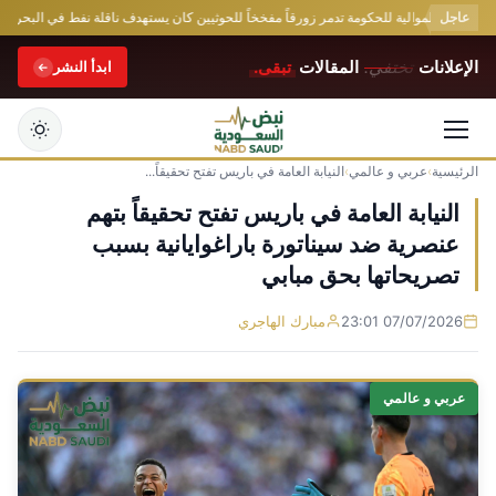
عاجل
 القوات الموالية للحكومة تدمر زورقاً مفخخاً للحوثيين كان يستهدف ناقلة نفط في البحر الأحم
الإعلانات
تختفي.
المقالات
تبقى.
ابدأ النشر
الرئيسية
›
عربي و عالمي
›
النيابة العامة في باريس تفتح تحقيقاً...
التجاوز
إلى
النيابة العامة في باريس تفتح تحقيقاً بتهم
المحتوى
عنصرية ضد سيناتورة باراغوايانية بسبب
تصريحاتها بحق مبابي
07/07/2026 23:01
مبارك الهاجري
عربي و عالمي