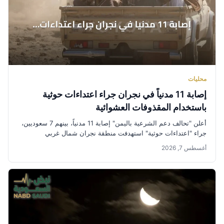
محليات
إصابة 11 مدنياً في نجران جراء اعتداءات حوثية
باستخدام المقذوفات العشوائية
أعلن "تحالف دعم الشرعية باليمن" إصابة 11 مدنياً، بينهم 7 سعوديين،
جراء "اعتداءات حوثية" استهدفت منطقة نجران شمال غربي
المملكة....
أغسطس 7, 2026