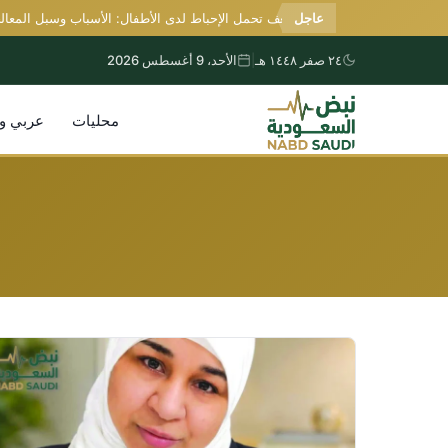
عاجل
ظاهرة ضعف تحمل الإحباط لدى الأطفال: الأسباب وسبل المعالجة
٢٤ صفر ١٤٤٨ هـ
|
الأحد، 9 أغسطس 2026
محليات
عربي و
التجاوز
إلى
المحتوى