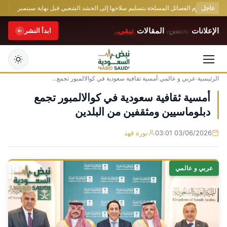
عاجل
عراقي يلزم الفصائل المسلحة بتسليم سلاحها إلى الحشد الشعبي قبل نهاية سبتمبر
بعد 
الإعلانات
تختفي.
المقالات
تبقى.
ابدأ النشر
الرئيسية
›
عربي و عالمي
›
أمسية ثقافية سعودية في كوالالمبور تجمع...
التجاوز
إلى
أمسية ثقافية سعودية في كوالالمبور تجمع
المحتوى
دبلوماسيين ومثقفين من البلدين
03/06/2026 03:01
نورة فهد
عربي و عالمي