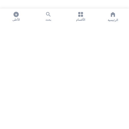
الأقسام
بحث
الأعلى
الرئيسية
تواصل معنا لنشر الأخبار عبر شبكتنا الإعلامية وانشر مقالك خلال
دقائق
نشر مقال