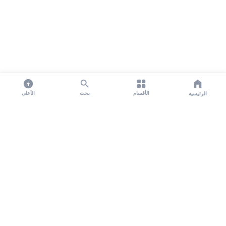
الأقسام
بحث
الأعلى
الرئيسية
تواصل معنا لنشر الأخبار عبر شبكتنا الإعلامية وانشر مقالك خلال
دقائق
نشر مقال