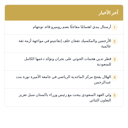
آخر الأخبار
أرسنال يبدي اهتمامًا مفاجئًا بضم روميرو قائد توتنهام
الأرجنتين والمكسيك تقفان خلف إنفانتينو في مواجهة أزمة ثقة
عالمية
قطر تدين هجمات الحوثي على نجران وتؤكد دعمها الكامل
للسعودية
الهلال يفتتح مركز الماجدية الرياضي في جامعة الأميرة نورة بنت
عبدالرحمن
ولي العهد السعودي يبحث مع رئيس وزراء باكستان سبل تعزيز
التعاون الثنائي