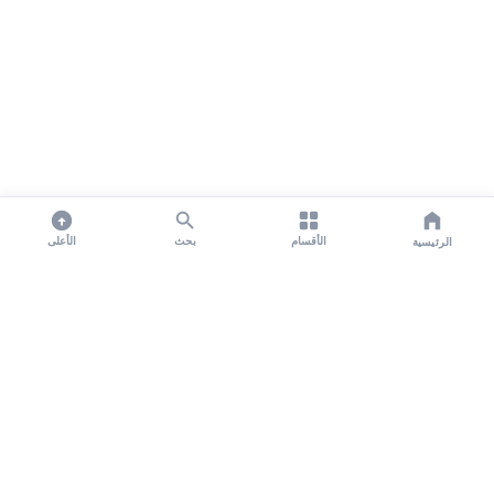
الأقسام
بحث
الأعلى
الرئيسية
تواصل معنا لنشر الأخبار عبر شبكتنا الإعلامية وانشر مقالك خلال
دقائق