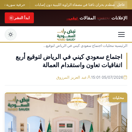
عاجل
مسيّرة تصطدم بخزان نافثا في مصفاة الزاوية الليبية دون إصابات
حرفية سورية تواجه ال
الإعلانات
تختفي.
المقالات
تبقى.
ابدأ النشر
الرئيسية
›
محليات
›
اجتماع سعودي كيني في الرياض لتوقيع...
التجاوز
إلى
اجتماع سعودي كيني في الرياض لتوقيع أربع
المحتوى
اتفاقيات تعاون واستقدام العمالة
05/07/2026 15:01
عبد العزيز المرزوق
محليات