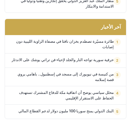
مطار الملك عبد العزيز الدولي يحقق إنجازين وطنياً ودولياً في
الاستدامة والابتكار
آخر الأخبار
طائرة مسيّرة تصطدم بخزان نافثا في مصفاة الزاوية الليبية دون
إصابات
حرفية سورية تواجه النار والجلد لإحياء فن تراثي يوشك على الاندثار
من كنيسة في نيويورك إلى مسجد في إسطنبول.. باهامي يروي
قصة إسلامه
محلل سياسي يوضح أن اتفاقية مكة للدفاع المشترك تستهدف
الحفاظ على الاستقرار الإقليمي
البنك الدولي يمنح سوريا 100 مليون دولار لدعم القطاع المالي