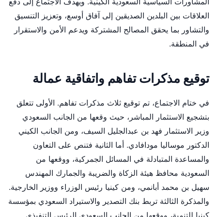
المشاورات السياسية السعودية الكينية. ويهدف الاجتماع إلى دفع
العلاقات بين البلدين الصديقين إلى آفاق أوسع، وتعزيز التنسيق
والتشاور بما يحقق المصالح المشتركة ويدعم الأمن والاستقرار
في المنطقة.
توقيع مذكرات تفاهم واتفاقية عمالة
في ختام الاجتماع، تم توقيع ثلاث مذكرات تفاهم. الأولى تتعلق
بتشجيع الاستثمار المباشر، حيث وقعها من الجانب السعودي
وزير الاستثمار فهد بن عبدالجليل السيف، ومن الجانب الكيني
الدكتور موساليا مودافادي. أما الثانية فتنص على التعاون
والمساعدة المتبادلة في المسائل الجمركية، ووقعها من
السعودية محافظ هيئة الزكاة والضريبة والجمارك المهندس
سهيل بن محمد أبانمي، ومن كينيا رئيس الوزراء ووزير الخارجية.
والمذكرة الثالثة تربط بنك التصدير والاستيراد السعودي بمؤسسة
كينيا للتنمية، ووقعها من الجانب السعودي الرئيس التنفيذي