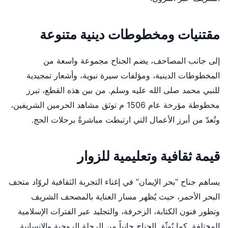
مقتنيات ومخطوطات دينية متنوعة
إلى جانب المصاحف، يضم الجناح مجموعة واسعة من
المخطوطات الدينية، ومؤلفات سيرة نبوية، وأشعار تمجيدية
للنبي محمد صلى الله عليه وسلم. من بين هذه القطع، تبرز
مخطوطة مؤرخة عام 1506 م توثق مشاهد الحرمين الشريفين،
وتُعدّ من أبرز الأعمال التي ارتبطت مباشرةً برحلات الحج.
قيمة ثقافية وتعليمية للزوار
يساهم جناح “بحر الإيمان” في إغناء التجربة الثقافية لروّاد متحف
البحر الأحمر، حيث يُظهر مسار العناية بالمصحف الشريف
وتطور فنون الكتابة، الزخرفة، والتجليد عبر الفترات الإسلامية
المختلفة. كما يُوثّق الجناح جانباً من الرحلة الروحية والإنسانية