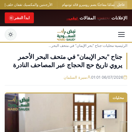
عاجل
يبدي اهتمامًا مفاجئًا بضم روميرو قائد توتنهام
الأرجنتين والمكسيك تقفان خلف إنفانتينو
الإعلانات
تختفي.
المقالات
تبقى.
ابدأ النشر
الرئيسية
›
محليات
›
جناح "بحر الإيمان" في متحف البحر...
التجاوز
إلى
جناح "بحر الإيمان" في متحف البحر الأحمر
المحتوى
يروي تاريخ حج الحجاج عبر المصاحف النادرة
06/07/2026 01:01
منيرة السلمان
محليات