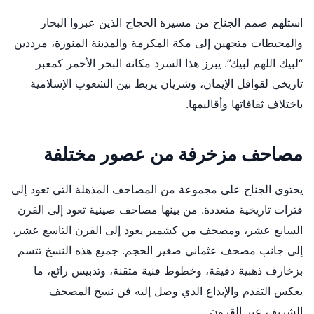
استلهم صمم الجناح من مسيرة الحجاج الذين عبروا البحار
والمحيطات متجهين إلى مكة المكرمة والمدينة المنورة، مرددين
“لبيك اللهم لبيك”. يبرز هذا السرد مكانة البحر الأحمر كمعبر
تاريخي لقوافل الإيمان، وشريان يربط بين الشعوب الإسلامية
باختلاف ثقافاتها وأقاليمها.
مصاحف مزخرفة من عصور مختلفة
يحتوي الجناح على مجموعة من المصاحف المذهلة التي تعود إلى
فترات تاريخية متعددة. من بينها مصاحف صينية تعود إلى القرن
السابع عشر، ومصحف من كشمير يعود إلى القرن التاسع عشر،
إلى جانب مصحف عثماني صغير الحجم. جميع هذه النسخ تتسم
بزخارف ذهبية دقيقة، وخطوط فنية متقنة، وتدبيس رائع، ما
يعكس التقدم والإبداع الذي وصل إليه فن نسخ المصحف
الشريف عبر القرون.