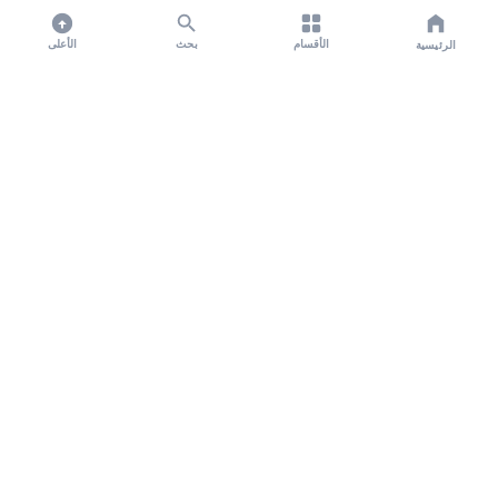
الأقسام
بحث
الأعلى
الرئيسية
تواصل معنا لنشر الأخبار عبر شبكتنا الإعلامية وانشر مقالك خلال
دقائق
نشر مقال