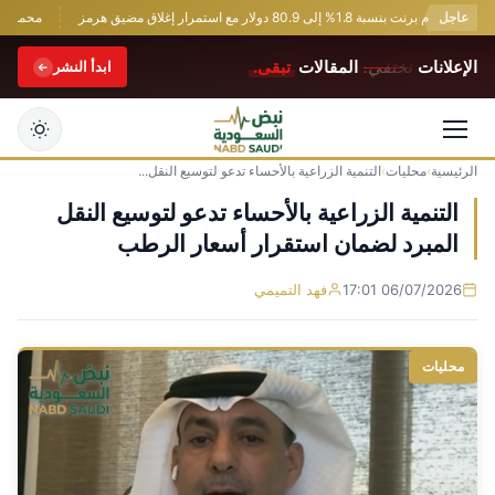
عاجل
 برنت بنسبة 1.8% إلى 80.9 دولار مع استمرار إغلاق مضيق هرمز
محمد صلاح ي
الإعلانات
تختفي.
المقالات
تبقى.
ابدأ النشر
الرئيسية
›
محليات
›
التنمية الزراعية بالأحساء تدعو لتوسيع النقل...
التجاوز
إلى
التنمية الزراعية بالأحساء تدعو لتوسيع النقل
المحتوى
المبرد لضمان استقرار أسعار الرطب
06/07/2026 17:01
فهد التميمي
محليات