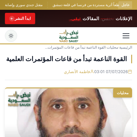
عاجل
تعرض قطعاً أثرية مستردة من فرنسا في قلعة دمشق
مقتل جندي سوري وإصابة اثنين 
الإعلانات
تختفي.
المقالات
تبقى.
ابدأ النشر
الرئيسية
›
محليات
›
القوة الناعمة تبدأ من قاعات المؤتمرات...
التجاوز
إلى
القوة الناعمة تبدأ من قاعات المؤتمرات العلمية
المحتوى
07/07/2026 03:01
فاطمة الأنصاري
محليات