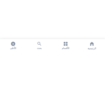
الأقسام
بحث
الأعلى
الرئيسية
تواصل معنا لنشر الأخبار عبر شبكتنا الإعلامية وانشر مقالك خلال
دقائق