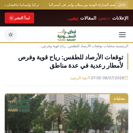
عاجل
يجابي يحسم المباراة الودية بين ميلان وإنتر في أستراليا
تركيا وإسبانيا تناقشان سبل تع
الإعلانات
تختفي.
المقالات
تبقى.
ابدأ النشر
الرئيسية
›
محليات
›
توقعات الأرصاد للطقس: رياح قوية وفرص...
التجاوز
إلى
توقعات الأرصاد للطقس: رياح قوية وفرص
المحتوى
لأمطار رعدية في عدة مناطق
08/07/2026 07:00
هيا الرشيد
محليات