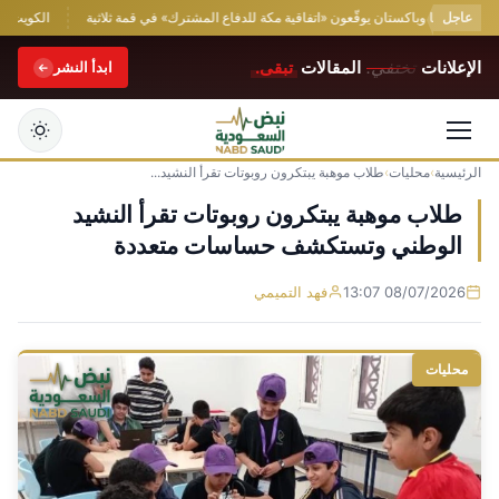
عاجل
ة وتركيا وباكستان يوقّعون «اتفاقية مكة للدفاع المشترك» في قمة ثلاثية
الكويت تدين 
الإعلانات
تختفي.
المقالات
تبقى.
ابدأ النشر
الرئيسية
›
محليات
›
طلاب موهبة يبتكرون روبوتات تقرأ النشيد...
التجاوز
إلى
طلاب موهبة يبتكرون روبوتات تقرأ النشيد
المحتوى
الوطني وتستكشف حساسات متعددة
08/07/2026 13:07
فهد التميمي
محليات