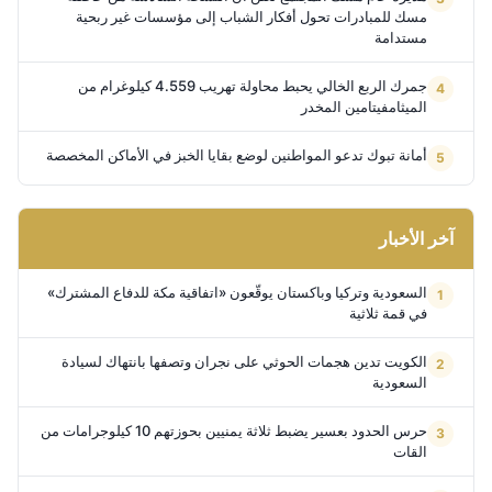
مسك للمبادرات تحول أفكار الشباب إلى مؤسسات غير ربحية
مستدامة
جمرك الربع الخالي يحبط محاولة تهريب 4.559 كيلوغرام من
الميثامفيتامين المخدر
أمانة تبوك تدعو المواطنين لوضع بقايا الخبز في الأماكن المخصصة
آخر الأخبار
السعودية وتركيا وباكستان يوقّعون «اتفاقية مكة للدفاع المشترك»
في قمة ثلاثية
الكويت تدين هجمات الحوثي على نجران وتصفها بانتهاك لسيادة
السعودية
حرس الحدود بعسير يضبط ثلاثة يمنيين بحوزتهم 10 كيلوجرامات من
القات