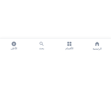
الأقسام
بحث
الأعلى
الرئيسية
تواصل معنا لنشر الأخبار عبر شبكتنا الإعلامية وانشر مقالك خلال
دقائق
نشر مقال