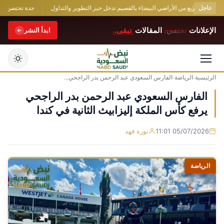
عاجل
جدة تحتضن قمة ثل
الإعلانات
تختفي.
المقالات
تبقى.
ابدأ النشر
الرئيسية
›
الرياضة
›
الفارس السعودي عبد الرحمن بدر الراجحي...
التجاوز
إلى
الفارس السعودي عبد الرحمن بدر الراجحي
المحتوى
يرفع كأس الملكة إليزابيث الثانية في كندا
05/07/2026 11:01
نورة فهد
الرياضة