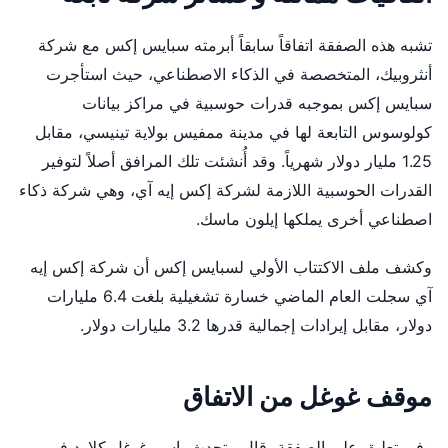
تشبه هذه الصفقة اتفاقاً سابقاً أبرمته سبايس إكس مع شركة
أنثروبيك، المتخصصة في الذكاء الاصطناعي، حيث استأجرت
سبايس إكس بموجبه قدرات حوسبية في مراكز بيانات
كولوسوس التابعة لها في مدينة ممفيس بولاية تينيسي، مقابل
1.25 مليار دولار شهرياً. وقد أُنشئت تلك المرافق أصلاً لتوفير
القدرات الحوسبية اللازمة لشركة إكس إيه آي، وهي شركة ذكاء
اصطناعي أخرى يملكها إيلون ماسك.
وكشف ملف الاكتتاب الأولي لسبايس إكس أن شركة إكس إيه
آي سجلت العام الماضي خسارة تشغيلية بلغت 6.4 مليارات
دولار، مقابل إيرادات إجمالية قدرها 3.2 مليارات دولار.
موقف غوغل من الاتفاق
وفي تعليق على الصفقة، قال متحدث باسم غوغل كلاود في