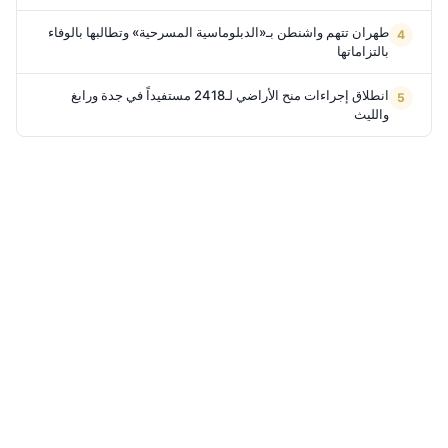
طهران تتهم واشنطن بـ«الدبلوماسية المسرحية» وتطالبها بالوفاء
بالتزاماتها
انطلاق إجراءات منح الأراضي لـ2418 مستفيداً في جدة ورابغ
والليث