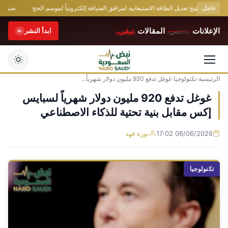
عاجل
لسياحة تتيح تعديل الطاقة الاستيعابية لمرافق الضيافة إلكترونياً لموسم الحج
ضبط مواطن
الإعلانات
تختفي.
المقالات
تبقى.
ابدأ النشر
الرئيسية
›
تكنولوجيا
›
غوغل تدفع 920 مليون دولار شهرياً...
التجاوز
إلى
غوغل تدفع 920 مليون دولار شهرياً لسبايس
المحتوى
إكس مقابل بنية تحتية للذكاء الاصطناعي
06/06/2026 17:02
نورة فهد
تكنولوجيا