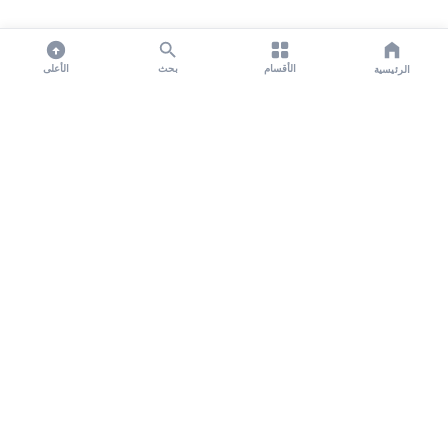
الأقسام
بحث
الأعلى
الرئيسية
تواصل معنا لنشر الأخبار عبر شبكتنا الإعلامية وانشر مقالك خلال
دقائق
نشر مقال