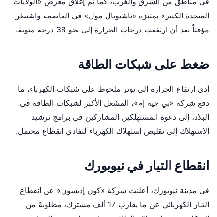
في مناطق من الشرق والغرب، كما تم إغلاق معرض «الولايات
المتحدة الكبير» بمتنزه «ناشيونال مول» في العاصمة واشنطن
مؤقتاً بعد أن ارتفعت درجات الحرارة إلى نحو 38 درجة مئوية.
ضغط على شبكات الطاقة
أدى ارتفاع الحرارة إلى توتر ملحوظ على شبكات الكهرباء، ما
دفع شركة «بي جيه إم»، المشغل الأكبر لشبكات الطاقة في
البلاد، إلى دعوة المستهلكين المشاركين في برامج ترشيد
الاستهلاك إلى تقليص استهلاك الكهرباء لتفادي انقطاع محتمل.
انقطاع التيار في نيويورك
في مدينة نيويورك، أعلنت شركة «كون إديسون» عن انقطاع
التيار الكهربائي عن ما يقارب 17 ألف مشترك، مطلوبةً من