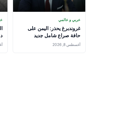
عربي و عالمي
عر
غروندبرغ يحذر: اليمن على
ال
حافة صراع شامل جديد
د
لل
أغسطس 8, 2026
أغس