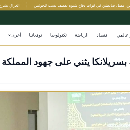
قتل ضابطين في قوات دفاع شبوة بقصف نسب للحوثيين
العراق يشرع في اف
 عالمي
اقتصاد
الرياضة
تكنولوجيا
توقعاتنا
أخرى
 بسريلانكا يثني على جهود المملكة