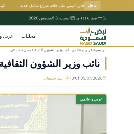
عاجل
غروندبرغ يحذر: اليمن على حافة صراع شامل جديد
اليمن: م
٢٣ صفر ١٤٤٨ هـ
|
السبت، 8 أغسطس 2026
محليات
عربي و
الرئيسية
›
عربي و عالمي
›
نائب وزير الشؤون الثقافية بسريلانكا يثني...
التجاوز
إلى
نائب وزير الشؤون الثقافية
المحتوى
05/07/2026 13:01
راشد سلطان
عربي و عالمي