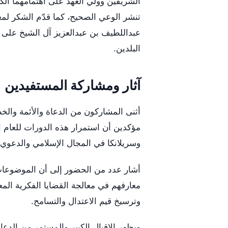
الشريفين وولي العهد على اهتمامهما الكب
تنشر الوعي الصحيح، كما قدّم الشكر لمعا
عبداللطيف بن عبدالعزيز آل الشيخ على مت
البلدين.
آثار ومشاركة المستفيدين
أثنى المشاركون من الدعاة والأئمة والخ
مؤكدين أن استمرار هذه الدورات للعام ا
وسريلانكا في المجال الإسلامي والدعوي، و
أشار عدد من الحضور إلى أن الموضوعات 
معارفهم في معالجة القضايا الفكرية الم
وترسيخ قيم الاعتدال والتسامح.
ويظهر الإقبال الكبير والمستمر من الدعا