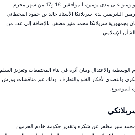
أُقيمت الدورة المتخصصة في العاصمة كولومبو على مدى يومين، الموافقين 16 و17 من شهر محرم
رمين الشريفين لدى سريلانكا الأستاذ خالد بن حمود القحطاني
يان بجمهورية سريلانكا محمد منير مظفر، بالإضافة إلى عدد من
الشأن الإسلامي.
 الوسطية والاعتدال وبيان أثره في بناء المجتمعات وتعزيز السلم
لفكري والتصدي لأفكار الغلو والتطرف، وذلك عبر مناقشات وورش
ة للموضوع.
ريلانكي
ان محمد منير مظفر عن شكره وتقدير حكومة خادم الحرمين