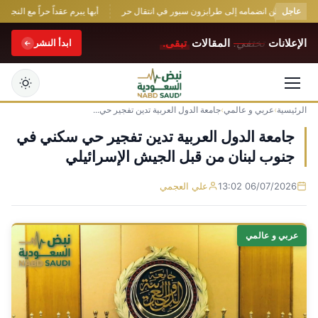
عاجل
صلاح يعلن انضمامه إلى طرابزون سبور في انتقال حر
أبها يبرم عقداً حراً مع النجم الف
الإعلانات
تختفي.
المقالات
تبقى.
ابدأ النشر
الرئيسية
›
عربي و عالمي
›
جامعة الدول العربية تدين تفجير حي...
التجاوز
إلى
جامعة الدول العربية تدين تفجير حي سكني في
المحتوى
جنوب لبنان من قبل الجيش الإسرائيلي
06/07/2026 13:02
علي العجمي
عربي و عالمي