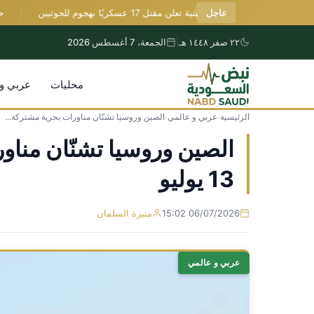
عاجل
الدفاع اليمنية تعلن مقتل 17 عسكريًا بهجوم للحوثيين
حريق 
٢٢ صفر ١٤٤٨ هـ
|
الجمعة، 7 أغسطس 2026
محليات
عربي و
الرئيسية
›
عربي و عالمي
›
الصين وروسيا تشنّان مناورات بحرية مشتركة...
التجاوز
إلى
المحتوى
13 يوليو
06/07/2026 15:02
منيرة السلمان
عربي و عالمي