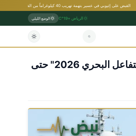
بض على إثيوبي في عسير بتهمة تهريب 40 كيلوغراماً من القات المخدر
ال
الرياض +19°C
الوضع الليلي
الصين وروسيا تشنّان مناورات بحرية مشتركة تحت مسمى "التفاعل البحري 2026" حتى