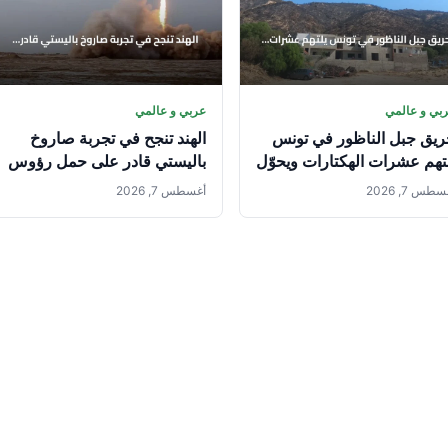
بي و عالمي
عربي و عالمي
يق جبل الناظور في تونس
الهند تنجح في تجربة صاروخ
تهم عشرات الهكتارات ويحوّل
باليستي قادر على حمل رؤوس
خضرة إلى رماد
نووية
طس 7, 2026
أغسطس 7, 2026