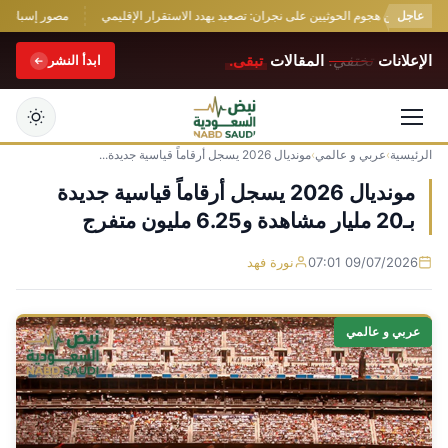
عاجل
 عربي من هجوم الحوثيين على نجران: تصعيد يهدد الاستقرار الإقليمي
مصور إسباني حائز
الإعلانات
تختفي.
المقالات
تبقى.
ابدأ النشر
الرئيسية
›
عربي و عالمي
›
مونديال 2026 يسجل أرقاماً قياسية جديدة...
التجاوز
إلى
مونديال 2026 يسجل أرقاماً قياسية جديدة
المحتوى
بـ20 مليار مشاهدة و6.25 مليون متفرج
09/07/2026 07:01
نورة فهد
عربي و عالمي