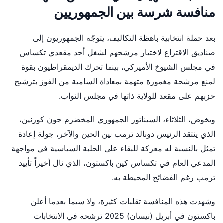
منافسة شرسة بين الجمهوريين
بعد حملة انتخابية باهظة التكاليف، يتوجّه الجمهوريون إلى
صناديق الاقتراع لاختيار مرشحهم لشغل أحد مقعدي تكساس
في مجلس الشيوخ الأميركي، بينما تحرك الديمقراطيون بقوة
لمنع مرشحة مغمورة متهمة بمعاداة السامية من الفوز بترشيح
حزبهم على مقعد للولاية ذاتها في مجلس النواب.
ويخوض، الثلاثاء، السيناتور الجمهوري المخضرم جون كورنين،
الذي ينتقد الرئيس دونالد ترمب بين الحين والآخر، جولة إعادة
تمثل بالنسبة له معركة للبقاء على الحلبة السياسية في مواجهة
المدعي العام في تكساس كين باكستون، الذي نال أخيراً تأييد
ترمب رغم الفضائح المحيطة به.
وشهدت هذه المنافسة تقلبات كثيرة، ولا سيما بعدما أعلن
باكستون في أبريل (نيسان) 2025 ترشحه في الانتخابات