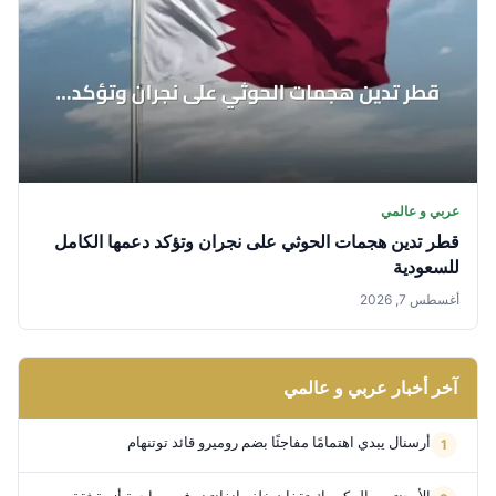
عربي و عالمي
قطر تدين هجمات الحوثي على نجران وتؤكد دعمها الكامل
للسعودية
أغسطس 7, 2026
آخر أخبار عربي و عالمي
أرسنال يبدي اهتمامًا مفاجئًا بضم روميرو قائد توتنهام
الأرجنتين والمكسيك تقفان خلف إنفانتينو في مواجهة أزمة ثقة