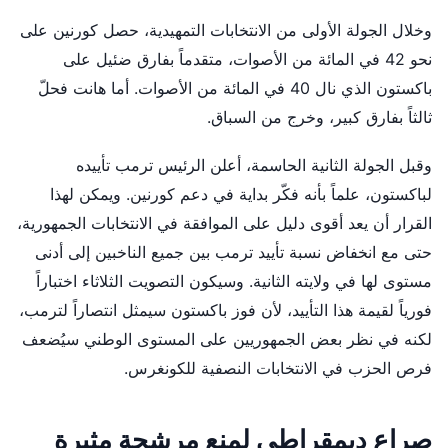
وخلال الجولة الأولى من الانتخابات التمهيدية، حصل كورنين على
نحو 42 في المائة من الأصوات، متقدماً بفارق ضئيل على
باكستون الذي نال 40 في المائة من الأصوات. أما هانت فحلّ
ثالثاً بفارق كبير، وخرج من السباق.
وقبل الجولة الثانية الحاسمة، أعلن الرئيس ترمب تأييده
لباكستون، علماً بأنه فكّر بداية في دعم كورنين. ويمكن لهذا
القرار أن يعد أقوى دليل على الموافقة في الانتخابات الجمهورية،
حتى مع انخفاض نسبة تأييد ترمب بين جميع الناخبين إلى أدنى
مستوى لها في ولايته الثانية. وسيكون التصويت الثلاثاء اختباراً
فورياً لقيمة هذا التأييد، لأن فوز باكستون سيمثل انتصاراً لترمب،
لكنه في نظر بعض الجمهوريين على المستوى الوطني سيُضعف
فرص الحزب في الانتخابات النصفية للكونغرس.
صراع ديمقراطي لمنع مرشحة مثيرة