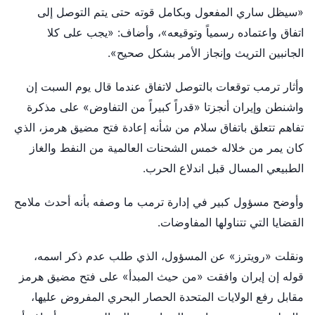
«سيظل ساري المفعول وبكامل قوته حتى يتم التوصل إلى
اتفاق واعتماده رسمياً وتوقيعه»، وأضاف: «يجب على كلا
الجانبين التريث وإنجاز الأمر بشكل صحيح».
وأثار ترمب توقعات بالتوصل لاتفاق عندما قال يوم السبت إن
واشنطن وإيران أنجزتا «قدراً كبيراً من التفاوض» على مذكرة
تفاهم تتعلق باتفاق سلام من شأنه إعادة فتح مضيق هرمز، الذي
كان يمر من خلاله خمس الشحنات العالمية من النفط والغاز
الطبيعي المسال قبل اندلاع الحرب.
وأوضح مسؤول كبير في إدارة ترمب ما وصفه بأنه أحدث ملامح
القضايا التي تتناولها المفاوضات.
ونقلت «رويترز» عن المسؤول، الذي طلب عدم ذكر اسمه،
قوله إن إيران وافقت «من حيث المبدأ» على فتح مضيق هرمز
مقابل رفع الولايات المتحدة الحصار البحري المفروض عليها،