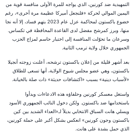
التمهيدية ضد كورنين، الذي يواجه للمرة الأولى منافسة قوية من
اليمين الموالي لحركة «فلنجعل أميركا عظيمة مرة أخرى»، رغم
خضوع باكستون لمحاكمة عزل عام 2023 بتهم فساد، إلا أنه نجا
منها، وبرز كمرشح مفضل لدى القاعدة المحافظة في تكساس.
وسرعان ما تحوّلت المنافسة إلى اختبار حاسم لمزاج الحزب
الجمهوري خلال ولاية ترمب الثانية.
بعد أشهر قليلة من إعلان باكستون ترشحه، أعلنت زوجته أنجيلا
باكستون، وهي عضو مجلس شيوخ الولاية، أنها تسعى للطلاق
«لأسباب دينية» بسبب «اكتشافات حديثة» ذات صلة بالخيانة.
واستغل معسكر كورنين وحلفاؤه هذه الادعاءات وبدأوا
باستخدامها ضد باكستون. ولكن دخول النائب الجمهوري الأسود
ويسلي هانت السباق الانتخابي بديلاً لـ«العداء الشديد بين كين
باكستون وجون كورنين» انعكس بشكل أكبر على حملة كورنين،
الذي حمل بشدة على هانت.