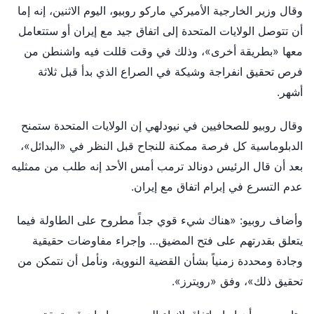
وقال وزير الخارجية الأميركي ماركو روبيو، اليوم الاثنين، إنه إما
أن تتوصل الولايات المتحدة إلى اتفاق جيد مع إيران أو ستتعامل
معها «بطريقة أخرى»، وذلك في وقت قللت فيه واشنطن من
فرص تحقيق انفراجة وشيكة في الصراع الذي بدأ قبل ثلاثة
أشهر.
وقال روبيو للصحافيين في نيودلهي إن الولايات المتحدة ستمنح
الدبلوماسية كل فرصة ممكنة للنجاح قبل النظر في «البدائل»،
بعد أن قال الرئيس دونالد ترمب أمس الأحد إنه طلب من ممثليه
عدم التسرع في إبرام اتفاق مع إيران.
وأضاف روبيو: «هناك شيء قوي جداً مطروح على الطاولة فيما
يتعلق بقدرتهم على فتح المضيق… وإجراء مفاوضات حقيقية
وجادة ومحددة زمنياً بشأن القضية النووية، ونأمل أن نتمكن من
تحقيق ذلك»، وفق «رويترز».