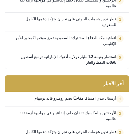
عالمية
قطر تدين هجمات الحوثي على نجران وتؤكد دعمها الكامل
للسعودية
اتفاقية مكة للدفاع المشترك: السعودية تعزز موقعها كمحور للأمن
الإقليمي
استثمار بقيمة 1.3 مليار دولار.. أدنوك الإماراتية توسع أسطول
ناقلات النفط والغاز
آخر الأخبار
أرسنال يبدي اهتمامًا مفاجئًا بضم روميرو قائد توتنهام
الأرجنتين والمكسيك تقفان خلف إنفانتينو في مواجهة أزمة ثقة
عالمية
قطر تدين هجمات الحوثي على نجران وتؤكد دعمها الكامل