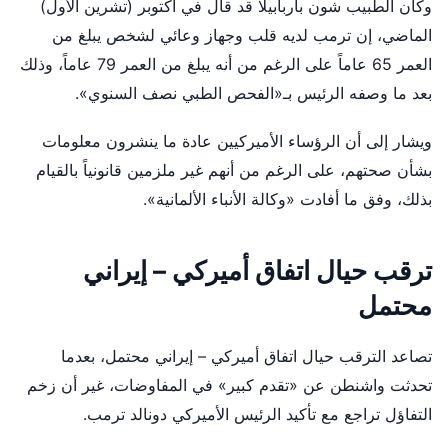
وكان الطبيب شون باربابيلا قد قال في أكتوبر (تشرين الأول)
الماضي، إن ترمب لديه قلب وجهاز وعائي لشخص يبلغ من
العمر 65 عاماً على الرغم من أنه يبلغ من العمر 79 عاماً، وذلك
بعد ما وصفه الرئيس بـ«الفحص الطبي نصف السنوي».
ويشار إلى أن الرؤساء الأميركيين عادة ما ينشرون معلومات
بشأن صحتهم، على الرغم من أنهم غير ملزمين قانونياً بالقيام
بذلك، وفق ما أفادت «وكالة الأنباء الألمانية».
ترقب حيال اتفاق أميركي – إيراني
محتمل
تصاعد الترقب حيال اتفاق أميركي – إيراني محتمل، بعدما
تحدثت واشنطن عن «تقدم كبير» في المفاوضات، غير أن زخم
التفاؤل تراجع مع تأكيد الرئيس الأميركي دونالد ترمب.