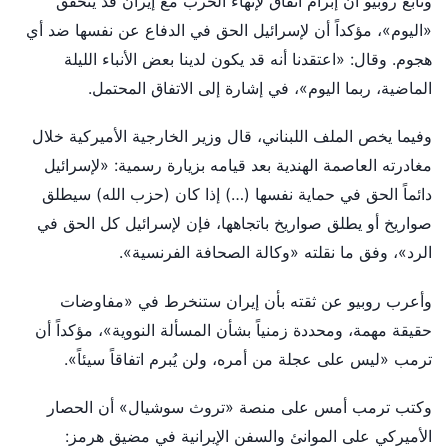
وتابع روبيو أن إبرام اتفاق لإنهاء الحرب مع إيران قد يتحقق
«اليوم»، مؤكداً أن لإسرائيل الحق في الدفاع عن نفسها ضد أي
هجوم. وقال: «اعتقدنا أنه قد يكون لدينا بعض الأنباء الليلة
الماضية، ربما اليوم»، في إشارة إلى الاتفاق المحتمل.
وفيما يخص الملف اللبناني، قال وزير الخارجية الأميركية خلال
مغادرته العاصمة الهندية بعد قيامه بزيارة رسمية: «لإسرائيل
دائماً الحق في حماية نفسها (…) إذا كان (حزب الله) سيطلق
صواريخ أو يطلق صواريخ باتجاهها، فإن لإسرائيل كل الحق في
الرد»، وفق ما نقلته «وكالة الصحافة الفرنسية».
وأعرب روبيو عن ثقته بأن إيران ستنخرط في «مفاوضات
حقيقة مهمة، ومحددة زمنياً بشأن المسألة النووية»، مؤكداً أن
ترمب «ليس على عجلة من أمره، ولن يُبرم اتفاقاً سيئاً».
وكتب ترمب أمس على منصة «تروث سوشيال» أن الحصار
الأميركي على الموانئ والسفن الإيرانية في مضيق هرمز: