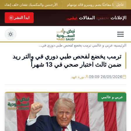
عاجل
اهتمامًا مفاجئًا بضم روميرو قائد توتنهام
الأرجنتين والمكسيك تقفان خلف إنفانتينو في م
الإعلانات
تختفي.
المقالات
تبقى.
ابدأ النشر
الرئيسية
›
عربي و عالمي
›
ترمب يخضع لفحص طبي دوري في...
التجاوز
إلى
ترمب يخضع لفحص طبي دوري في والتر ريد
المحتوى
ضمن ثالث اختبار صحي في 13 شهراً
26/05/2026 09:09
نورة فهد
عربي و عالمي