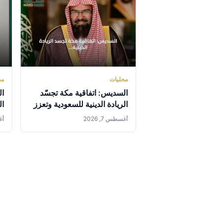
محليات
مح
السديس: اتفاقية مكة تجسّد
ال
الريادة الدينية للسعودية وتعزز
ال
قيم الأخوة والتعاون والأمن
ال
أغسطس 7, 2026
أغس