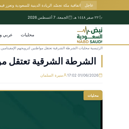
عاجل
السديس: اتفاقية مكة تجسّد الريادة الدينية للسعودية وتعزز قيم الأخ
٢٢ صفر ١٤٤٨ هـ
|
الجمعة، 7 أغسطس 2026
محليات
عربي و
الرئيسية
›
محليات
›
الشرطة الشرقية تعتقل مواطنين لترويجهم الإمفيتامين..
التجاوز
إلى
الشرطة الشرقية تعتقل موا
المحتوى
01/06/2026 17:02
منيرة السلمان
محليات