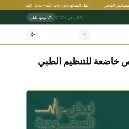
مين المخدر
«نقل البضائع بالدراجات الآلية» تدخل الإطار الرسمي بلائحة تنفي
الرياض +17°C
الوضع الليلي
ص خاضعة للتنظيم الطبي