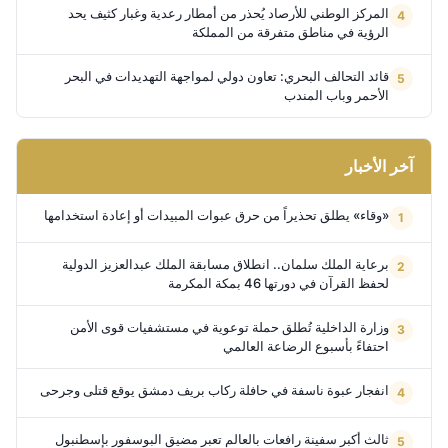
المركز الوطني للأرصاد يُحذر من أمطار رعدية وغبار كثيف يحد
الرؤية في مناطق متفرقة من المملكة
قائد التحالف البحري: تعاون دولي لمواجهة التهديدات في البحر
الأحمر وباب المندب
آخر الأخبار
«وقاء» يطلق تحذيراً من حرق عبوات المبيدات أو إعادة استخدامها
برعاية الملك سلمان.. انطلاق مسابقة الملك عبدالعزيز الدولية
لحفظ القرآن في دورتها 46 بمكة المكرمة
وزارة الداخلية تُطلق حملة توعوية في مستشفيات قوى الأمن
احتفاءً بأسبوع الرضاعة العالمي
انفجار عبوة ناسفة في حافلة ركاب بريف دمشق يوقع قتلى وجرحى
ثالث أكبر سفينة رافعات بالعالم تعبر مضيق البوسفور بإسطنبول