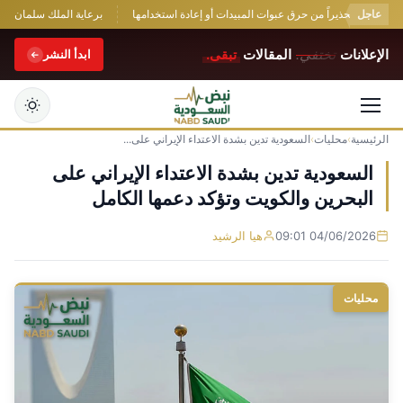
عاجل
» يطلق تحذيراً من حرق عبوات المبيدات أو إعادة استخدامها
برعاية الملك سلمان.. انطلاق مس
الإعلانات
تختفي.
المقالات
تبقى.
ابدأ النشر
الرئيسية
›
محليات
›
السعودية تدين بشدة الاعتداء الإيراني على...
التجاوز
إلى
السعودية تدين بشدة الاعتداء الإيراني على
المحتوى
البحرين والكويت وتؤكد دعمها الكامل
04/06/2026 09:01
هيا الرشيد
محليات