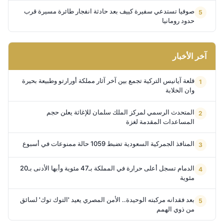
صوفيا تستدعي سفيرة كييف بعد حادثة انفجار طائرة مسيرة قرب
حدود رومانيا
آخر الأخبار
قلعة آيانيس التركية تجمع بين آخر آثار مملكة أورارتو وطبيعة بحيرة
وان الخلابة
المتحدث الرسمي لمركز الملك سلمان للإغاثة يعلن حجم
المساعدات المقدمة لغزة
المنافذ الجمركية السعودية تضبط 1059 حالة ممنوعات في أسبوع
الدمام تسجل أعلى حرارة في المملكة بـ47 مئوية وأبها الأدنى بـ20
مئوية
بعد فقدانه مركبته الوحيدة.. الأمن المصري يعيد 'التوك توك' لسائق
من ذوي الهمم