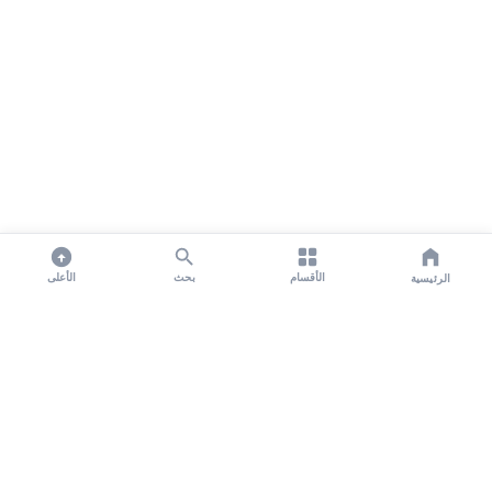
الأقسام
بحث
الأعلى
الرئيسية
تواصل معنا لنشر الأخبار عبر شبكتنا الإعلامية وانشر مقالك خلال