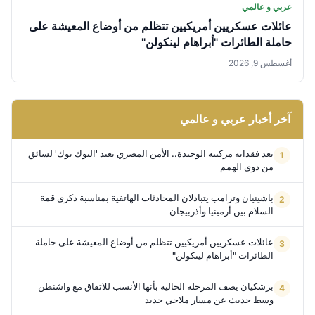
عربي و عالمي
عائلات عسكريين أمريكيين تتظلم من أوضاع المعيشة على
حاملة الطائرات "أبراهام لينكولن"
أغسطس 9, 2026
آخر أخبار عربي و عالمي
بعد فقدانه مركبته الوحيدة.. الأمن المصري يعيد 'التوك توك' لسائق
من ذوي الهمم
باشينيان وترامب يتبادلان المحادثات الهاتفية بمناسبة ذكرى قمة
السلام بين أرمينيا وأذربيجان
عائلات عسكريين أمريكيين تتظلم من أوضاع المعيشة على حاملة
الطائرات "أبراهام لينكولن"
بزشكيان يصف المرحلة الحالية بأنها الأنسب للاتفاق مع واشنطن
وسط حديث عن مسار ملاحي جديد