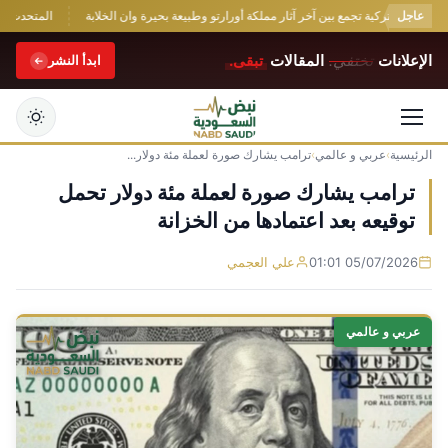
عاجل
يانيس التركية تجمع بين آخر آثار مملكة أورارتو وطبيعة بحيرة وان الخلابة
المتحدث الرسم
الإعلانات
تختفي.
المقالات
تبقى.
ابدأ النشر
الرئيسية
›
عربي و عالمي
›
ترامب يشارك صورة لعملة مئة دولار...
التجاوز
إلى
ترامب يشارك صورة لعملة مئة دولار تحمل
المحتوى
توقيعه بعد اعتمادها من الخزانة
05/07/2026 01:01
علي العجمي
عربي و عالمي