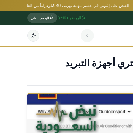
ض على إثيوبي في عسير بتهمة تهريب 40 كيلوغراماً من القات المخدر
اله
الرياض +19°C
الوضع الليلي
ري أجهزة التبريد