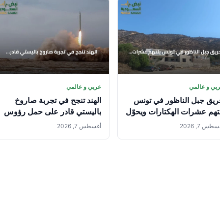
بي و عالمي
عربي و عالمي
يق جبل الناظور في تونس
الهند تنجح في تجربة صاروخ
تهم عشرات الهكتارات ويحوّل
باليستي قادر على حمل رؤوس
خضرة إلى رماد
نووية
طس 7, 2026
أغسطس 7, 2026