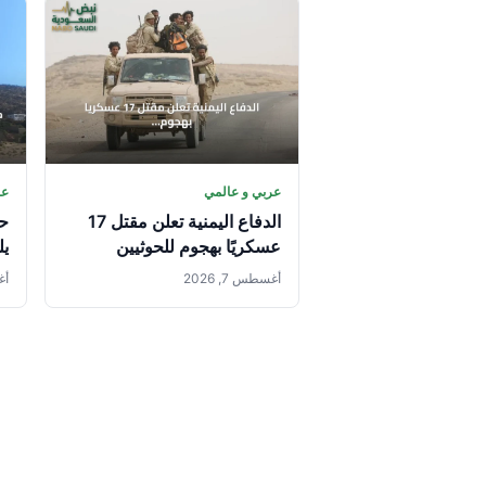
عربي و عالمي
عر
الدفاع اليمنية تعلن مقتل 17
حر
عسكريًا بهجوم للحوثيين
يل
ال
أغسطس 7, 2026
أغس