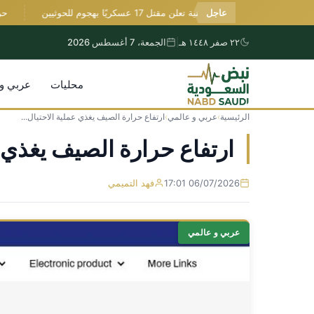
عاجل
الدفاع اليمنية تعلن مقتل 17 عسكريًا بهجوم للحوثيين
حريق ج
٢٢ صفر ١٤٤٨ هـ
|
الجمعة، 7 أغسطس 2026
محليات
عربي و
الرئيسية
›
عربي و عالمي
›
ارتفاع حرارة الصيف يغذي عملية الاحتيال...
التجاوز
إلى
ارتفاع حرارة الصيف يغذي ع
المحتوى
06/07/2026 17:01
فهد التميمي
عربي و عالمي