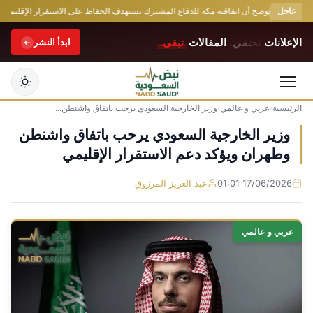
عاجل
سياسي يوضح أن اتفاقية مكة للدفاع المشترك تستهدف الحفاظ على الاستقرار الإقليمي
الإعلانات
تختفي.
المقالات
تبقى.
ابدأ النشر
الرئيسية
›
عربي و عالمي
›
وزير الخارجية السعودي يرحب باتفاق واشنطن...
التجاوز
إلى
وزير الخارجية السعودي يرحب باتفاق واشنطن
المحتوى
وطهران ويؤكد دعم الاستقرار الإقليمي
17/06/2026 01:01
عبد العزيز المرزوق
عربي و عالمي