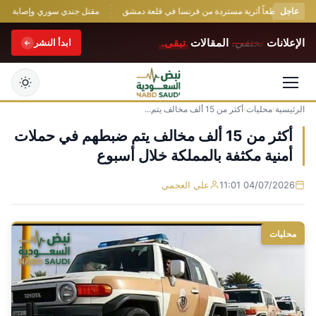
عاجل
تعرض قطعاً أثرية مستردة من فرنسا في قلعة دمشق
مقتل جندي سوري وإصابة اثنين ف
الإعلانات
تختفي.
المقالات
تبقى.
ابدأ النشر
الرئيسية
›
محليات
›
أكثر من 15 ألف مخالف يتم...
التجاوز
إلى
أكثر من 15 ألف مخالف يتم ضبطهم في حملات
المحتوى
أمنية مكثفة بالمملكة خلال أسبوع
04/07/2026 11:01
علي العجمي
محليات