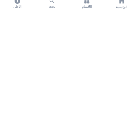
الأقسام
بحث
الأعلى
الرئيسية
تواصل معنا لنشر الأخبار عبر شبكتنا الإعلامية وانشر مقالك خلال
دقائق
نشر مقال
نبض السعودية - مصدرك الأول للأخبار المحلية والعالمية. نغطي أحدث الأخبار السياسية