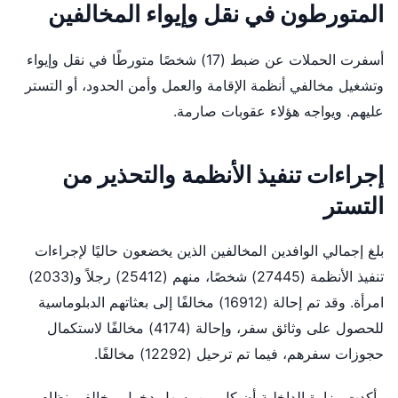
المتورطون في نقل وإيواء المخالفين
أسفرت الحملات عن ضبط (17) شخصًا متورطًا في نقل وإيواء
وتشغيل مخالفي أنظمة الإقامة والعمل وأمن الحدود، أو التستر
عليهم. ويواجه هؤلاء عقوبات صارمة.
إجراءات تنفيذ الأنظمة والتحذير من
التستر
بلغ إجمالي الوافدين المخالفين الذين يخضعون حاليًا لإجراءات
تنفيذ الأنظمة (27445) شخصًا، منهم (25412) رجلاً و(2033)
امرأة. وقد تم إحالة (16912) مخالفًا إلى بعثاتهم الدبلوماسية
للحصول على وثائق سفر، وإحالة (4174) مخالفًا لاستكمال
حجوزات سفرهم، فيما تم ترحيل (12292) مخالفًا.
وأكدت وزارة الداخلية أن كل من يسهل دخول مخالفي نظام