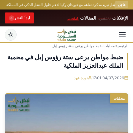
عاجل
 العامة للنقل تبرم مذكرة تفاهم مع هيونداي وكيا لدعم حلول التنقل الذكي في المملكة
م
الإعلانات
تختفي.
المقالات
تبقى.
ابدأ النشر
الرئيسية
›
محليات
›
ضبط مواطن يرعى ستة رؤوس إبل...
التجاوز
إلى
ضبط مواطن يرعى ستة رؤوس إبل في محمية
المحتوى
الملك عبدالعزيز الملكية
04/07/2026 17:01
نورة فهد
محليات