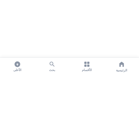
الأقسام
بحث
الأعلى
الرئيسية
تواصل معنا لنشر الأخبار عبر شبكتنا الإعلامية وانشر مقالك خلال
دقائق