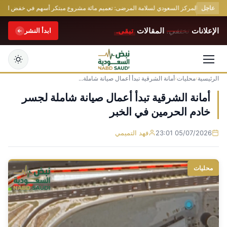
عاجل
لابتكار بالمركز السعودي لسلامة المرضى: تعميم مائة مشروع مبتكر أسهم في خفض الوفيات 
الإعلانات
تختفي.
المقالات
تبقى.
ابدأ النشر
الرئيسية
›
محليات
›
أمانة الشرقية تبدأ أعمال صيانة شاملة...
التجاوز
إلى
أمانة الشرقية تبدأ أعمال صيانة شاملة لجسر
المحتوى
خادم الحرمين في الخبر
05/07/2026 23:01
فهد التميمي
محليات