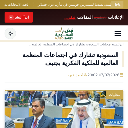
عاجل
الدفاع اليمنية: تصدينا لمسيرتين حوثيتين في مأرب دون خسائر
لجنة الانتخابات تصادق عل
الإعلانات
تختفي.
المقالات
تبقى.
ابدأ النشر
الرئيسية
›
محليات
›
السعودية تشارك في اجتماعات المنظمة العالمية...
التجاوز
إلى
السعودية تشارك في اجتماعات المنظمة
المحتوى
العالمية للملكية الفكرية بجنيف
07/07/2026 23:02
أحمد خيرت
محليات