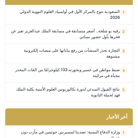
السعودية تتوج بالمركز الأول في أولمبياد العلوم النووية الدولي
2026
رقية بو شلخة.. أصغر متسابقة في مسابقة الملك عبدالعزيز تعبر عن
فخرها بأول حضور نسائي
التجارة تحذر المنشآت من رفع بياناتها على منصات إلكترونية
مشبوهة
ضبط مواطن في عسير وبحوزته 133 كيلوجرامًا من القات المخدر
مخبأة في مركبته
نتائج القبول المبدئي لدورة بكالوريوس العلوم الأمنية بكلية الملك
فهد لحملة الثانوية
آخر الأخبار
وزارة الدفاع اليمنية: تصدينا لمسيرتين حوثيتين في مأرب دون
خسائر