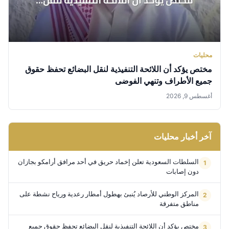
محليات
مختص يؤكد أن اللائحة التنفيذية لنقل البضائع تحفظ حقوق
جميع الأطراف وتنهي الفوضى
أغسطس 9, 2026
آخر أخبار محليات
السلطات السعودية تعلن إخماد حريق في أحد مرافق أرامكو بجازان
دون إصابات
المركز الوطني للأرصاد يُنبئ بهطول أمطار رعدية ورياح نشطة على
مناطق متفرقة
مختص يؤكد أن اللائحة التنفيذية لنقل البضائع تحفظ حقوق جميع