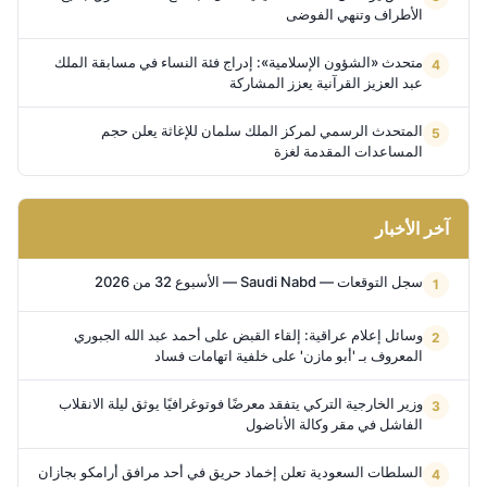
الأطراف وتنهي الفوضى
متحدث «الشؤون الإسلامية»: إدراج فئة النساء في مسابقة الملك
عبد العزيز القرآنية يعزز المشاركة
المتحدث الرسمي لمركز الملك سلمان للإغاثة يعلن حجم
المساعدات المقدمة لغزة
آخر الأخبار
سجل التوقعات — Saudi Nabd — الأسبوع 32 من 2026
وسائل إعلام عراقية: إلقاء القبض على أحمد عبد الله الجبوري
المعروف بـ 'أبو مازن' على خلفية اتهامات فساد
وزير الخارجية التركي يتفقد معرضًا فوتوغرافيًا يوثق ليلة الانقلاب
الفاشل في مقر وكالة الأناضول
السلطات السعودية تعلن إخماد حريق في أحد مرافق أرامكو بجازان