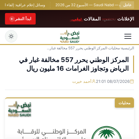
عاجل
 — Saudi Nabd — الأسبوع 32 من 2026
وسائل إعلام عراقية: إلقاء القبض 
الإعلانات
تختفي.
المقالات
تبقى.
ابدأ النشر
الرئيسية
›
محليات
›
المركز الوطني يحرر 557 مخالفة غبار...
التجاوز
إلى
المركز الوطني يحرر 557 مخالفة غبار في
المحتوى
الرياض وتجاوز الغرامات 16 مليون ريال
08/07/2026 21:01
أحمد خيرت
محليات