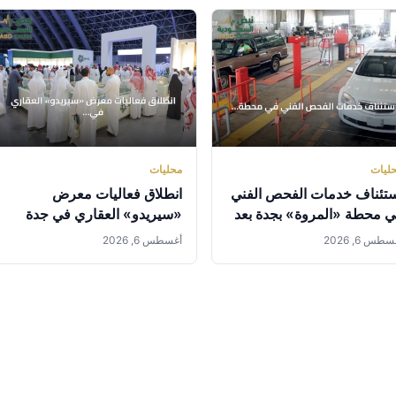
ليات
محليات
تئناف خدمات الفحص الفني
انطلاق فعاليات معرض
 محطة «المروة» بجدة بعد
«سيريدو» العقاري في جدة
تكمال المتطلبات النظامية
سبتمبر المقبل برعاية وزارة
طس 6, 2026
أغسطس 6, 2026
البلديات والإسكان