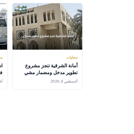
محليات
مح
أمانة الشرقية تنجز مشروع
اس
تطوير مدخل ومضمار مشي
في
في بقيق
اس
أغسطس 6, 2026
أغس