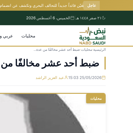
عاجل
السعودية تعيّن قائداً جديداً للتحالف البحري وتكشف عن انضمام دول
٢١ صفر ١٤٤٨ هـ
|
الخميس، 6 أغسطس 2026
محليات
عربي و
الرئيسية
›
محليات
›
ضبط أحد عشر مخالفًا من عدة...
التجاوز
إلى
ضبط أحد عشر مخالفًا من 
المحتوى
25/05/2026 15:03
عبد العزيز الراشد
محليات