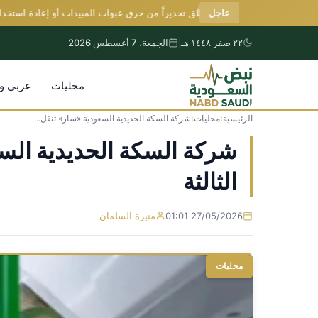
عاجل
«وقاء» يطلق تحذيراً من حرق عبوات المبيدات أو إعادة استخدامها
٢٢ صفر ١٤٤٨ هـ
|
الجمعة، 7 أغسطس 2026
محليات
عربي و
الرئيسية
›
محليات
›
شركة السكة الحديدية السعودية «سار» تنقل...
التجاوز
إلى
المحتوى
الثالثة
27/05/2026 01:01
منيرة السلمان
محليات