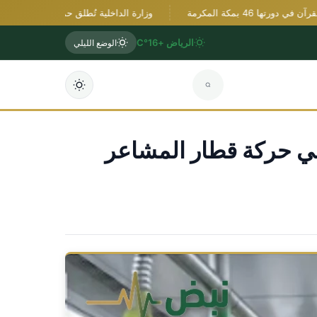
بمكة المكرمة
وزارة الداخلية تُطلق حملة توعوية في مستشفي
الرياض +16°C
الوضع الليلي
عودية «سار» تنقل 290 ألف حاج في حركة قطار المشاعر