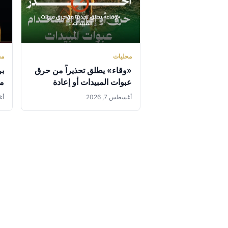
محليات
مح
«وقاء» يطلق تحذيراً من حرق
بر
عبوات المبيدات أو إعادة
مس
استخدامها
ال
أغسطس 7, 2026
أغس
46 بمك