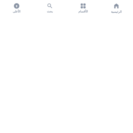
الأقسام
بحث
الأعلى
الرئيسية
تواصل معنا لنشر الأخبار عبر شبكتنا الإعلامية وانشر مقالك خلال
دقائق
نشر مقال