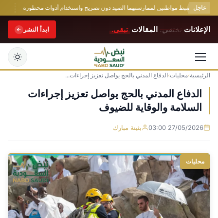
عاجل
حدود يضبط مواطنين لممارستهما الصيد دون تصريح واستخدام أدوات محظورة
القبض 
الإعلانات
تختفي.
المقالات
تبقى.
ابدأ النشر
الرئيسية
›
محليات
›
الدفاع المدني بالحج يواصل تعزيز إجراءات...
التجاوز
إلى
الدفاع المدني بالحج يواصل تعزيز إجراءات
المحتوى
السلامة والوقاية للضيوف
27/05/2026 03:00
بثينة مبارك
محليات