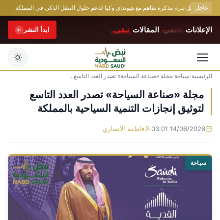
عاجل
لعامة للنقل تبرم مذكرة تفاهم مع هيونداي وكيا لدعم حلول التنقل الذكي في المملكة
محم
الإعلانات
تختفي.
المقالات
تبقى.
ابدأ النشر
الرئيسية
›
سياحة
›
مجلة «صناعة السياحة» تصدر العدد التاسع...
التجاوز
إلى
مجلة «صناعة السياحة» تصدر العدد التاسع
المحتوى
لتوثيق إنجازات التنمية السياحية بالمملكة
14/06/2026 03:01
فاطمة الأنصاري
سياحة