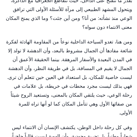
بقدر ما تنفتح على الداخل، حيث تتقاطع الجغرافيا مع الذاكرة،
ويتحول المشهد الطبيعي إلى مرآة للأسئلة الأولى التي ترافق
الوعي منذ نشأته: من أنا؟ ومن أين جئت؟ وما الذي يمنح المكان
معنى الانتماء دون سواه؟
ومن هنا، تغدو السياحة الداخلية نوعاً من المقاومة الهادئة لفكرة
شائعة مفادها أن الجمال مشروط بالبعد، وأن الدهشة لا تولد إلا
في المدن البعيدة والأسفار المرهقة. بينما الحقيقة الأعمق أن
الجمال لا يقيم في المسافة، بل في طريقة النظر، وأن الدهشة
ليست خاصية للمكان، بل استعداد في العين حين تتعلم أن ترى.
فهي بذلك ليست مجرد محطات في خريطة، بل علامات في
رحلة الوعي، حيث يلتقي المكان بالمعنى، وتستعيد الروح شيئاً
من صفائها الأول وهي تتأمل المكان كما لو أنها تراه للمرة
الأولى.
وفي كل رحلة داخل الوطن، يكتشف الإنسان أن الانتماء ليس
شعاراً وطنياً، بل تجربة وجودية، وأن الهوية ليست قالباً جاهزاً،