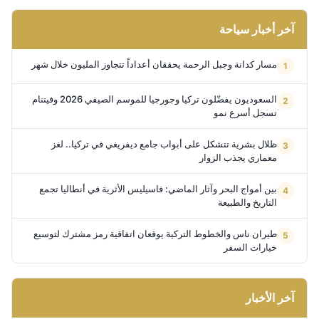
آخر أخبار سياحة
مسار كدانة وجبل الرحمة يحققان أعداداً تتجاوز المليون خلال شهر
السعوديون يفضّلون تركيا وجورجيا للموسم الصيفي 2026 وفيتنام
تسجل أسرع نمو
ظلال بشرية تتشكل على أبواب جامع ديفريغي في تركيا.. لغز
معماري يجذب الزوار
بين أمواج البحر وآثار الماضي: فاسيليس الأثرية في أنطاليا تجمع
التاريخ والطبيعة
طيران ناس والخطوط التركية يوقعان اتفاقية رمز مشترك لتوسيع
خيارات السفر
آخر الأخبار