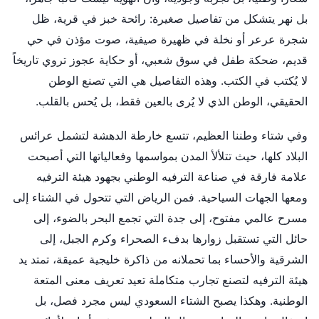
بل نهر يتشكل من تفاصيل صغيرة: رائحة خبز في قرية، ظل
شجرة عرعر أو نخلة في ظهيرة صيفية، صوت مؤذن في حي
قديم، ضحكة طفل في سوق شعبي، أو حكاية عجوز تروي تاريخاً
لا يُكتب في الكتب. وهذه التفاصيل هي التي تصنع الوطن
الحقيقي، الوطن الذي لا يُرى بالعين فقط، بل يُحس بالقلب.
وفي شتاء وطننا العظيم، تتسع خارطة الدهشة لتشمل عرائس
البلاد كلها، حيث تتلألأ المدن بمواسمها وفعالياتها التي أصبحت
علامة فارقة في صناعة الترفيه الوطني بجهود هيئة الترفيه
ومعها الجهات السياحية. فمن الرياض التي تتحول في الشتاء إلى
مسرح عالمي مفتوح، إلى جدة التي تجمع البحر بالضوء، إلى
حائل التي تستقبل زوارها بدفء الصحراء وكرم الجبل، إلى
الشرقية والأحساء بما تحملانه من ذاكرة خليجية عميقة، تمتد يد
هيئة الترفيه لتصنع تجارب متكاملة تعيد تعريف معنى المتعة
الوطنية. وهكذا يصبح الشتاء السعودي ليس مجرد فصل، بل