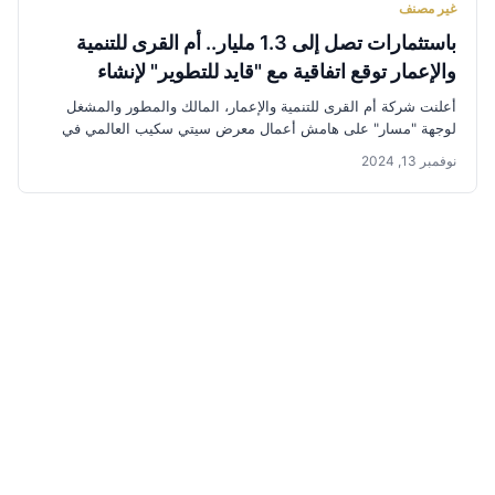
غير مصنف
باستثمارات تصل إلى 1.3 مليار.. أم القرى للتنمية
والإعمار توقع اتفاقية مع "قايد للتطوير" لإنشاء
مشروع فندقي في وجهة "مسار"
أعلنت شركة أم القرى للتنمية والإعمار، المالك والمطور والمشغل
لوجهة "مسار" على هامش أعمال معرض سيتي سكيب العالمي في
الرياض...
نوفمبر 13, 2024