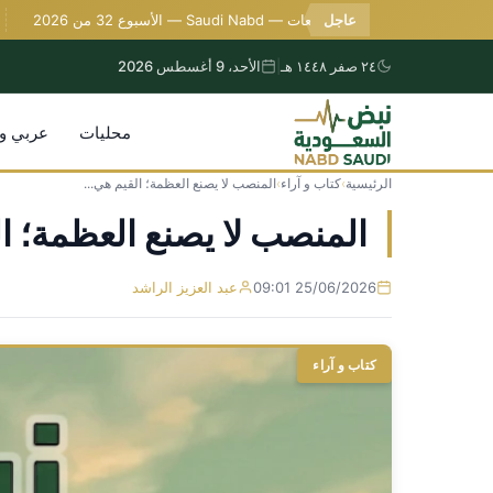
عاجل
سجل التوقعات — Saudi Nabd — الأسبوع 32 من 2026
وسا
٢٤ صفر ١٤٤٨ هـ
|
الأحد، 9 أغسطس 2026
محليات
عربي و
الرئيسية
›
كتاب و آراء
›
المنصب لا يصنع العظمة؛ القيم هي...
التجاوز
إلى
المنصب لا يصنع العظمة؛ ا
المحتوى
25/06/2026 09:01
عبد العزيز الراشد
كتاب و آراء