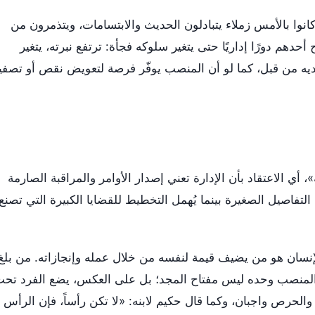
نوا بالأمس زملاء يتبادلون الحديث والابتسامات، ويتذمرون من
دهم دورًا إداريًا حتى يتغير سلوكه فجأة: ترتفع نبرته، يتغير
يه من قبل، كما لو أن المنصب يوفّر فرصة لتعويض نقص أو تصفي
أي الاعتقاد بأن الإدارة تعني إصدار الأوامر والمراقبة الصارمة
لتفاصيل الصغيرة بينما يُهمل التخطيط للقضايا الكبيرة التي تصنع
إنسان هو من يضيف قيمة لنفسه من خلال عمله وإنجازاته. من بلغ
أن المنصب وحده ليس مفتاح المجد؛ بل على العكس، يضع الفرد تح
الحرص واجبان، وكما قال حكيم لابنه: «لا تكن رأساً، فإن الرأس