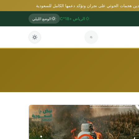
مات الحوثي على نجران وتؤكد دعمها الكامل للسعودية
الهلال يفتتح مركز
الرياض +18°C
الوضع الليلي