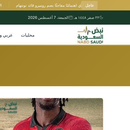
عاجل
أرسنال يبدي اهتمامًا مفاجئًا بضم روميرو قائد توتنهام
الأرجنت
٢٢ صفر ١٤٤٨ هـ
|
الجمعة، 7 أغسطس 2026
محليات
عربي و
التجاوز
إلى
المحتوى