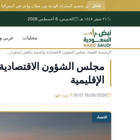
عاجل
تعادل إيجابي يحسم المباراة الودية بين ميلان وإنتر في أستراليا
٢١ صفر ١٤٤٨ هـ
|
الخميس، 6 أغسطس 2026
محليات
عربي و
الرئيسية
›
اقتصاد
›
مجلس الشؤون الاقتصادية والتنمية يناقش استقرار...
التجاوز
إلى
مجلس الشؤون الاقتصادية و
المحتوى
الإقليمية
16/06/2026 19:01
نورة فهد
اقتصاد