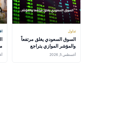
تداول
اق
السوق السعودي يغلق مرتفعاً
ال
والمؤشر الموازي يتراجع
من
بد
أغسطس 5, 2026
أغس