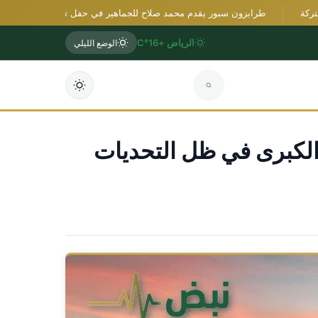
طرابزون سبور يقدم محمد صلاح للجماهير في حفل توقيع ومباراة احتفالية
الرياض +16°C
الوضع الليلي
الكبرى في ظل التحديات