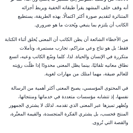
أنه وقف خلف المشهد يقرأ طبقاته الخفية ويربط أجزائه
المتناثرة لتقديم صورة أكثر اكتمالًا. بهذه الطريقة، يستطيع
الكاتب أن يلتزم بما ينبغي ويُحدث ما هو ضروري.
من الأخطاء الشائعة أن يظن الكاتب أن المعنى يُخلق أثناء الكتابة
فقط؛ بل هو نتاج وعي متراكم، تجارب مستمرة، وتأملات
متكررة في الإنسان والحياة. لذا، كلما وسّع الكاتب وعيه، اتسع
نطاق معانيه تلقائيًا، بينما يظل المعنى محدودًا إذا ظلّت رؤيته
للعالم ضيقة، مهما امتلك من مهارات لغوية.
في المحتوى المؤسسي، يصبح المعنى أكثر أهمية من الرسالة
نفسها، إذ تتشابه مؤسسات متعددة في خدماتها ومنتجاتها،
وتُظهر تميزها عبر المعنى الذي تقدمه. لذلك لا يشتري الجمهور
المنتج فحسب، بل يشتري الفكرة المتجسدة، والقيمة المعبَّرة،
والقصة التي تُروى.