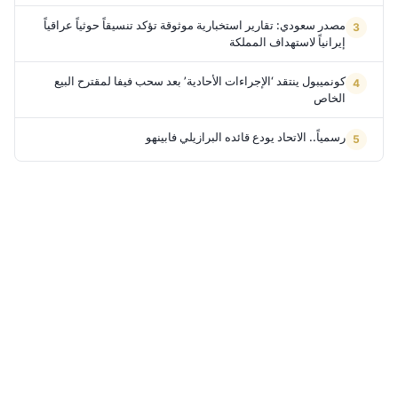
مصدر سعودي: تقارير استخبارية موثوقة تؤكد تنسيقاً حوثياً عراقياً
إيرانياً لاستهداف المملكة
كونميبول ينتقد ‘الإجراءات الأحادية’ بعد سحب فيفا لمقترح البيع
الخاص
رسمياً.. الاتحاد يودع قائده البرازيلي فابينهو