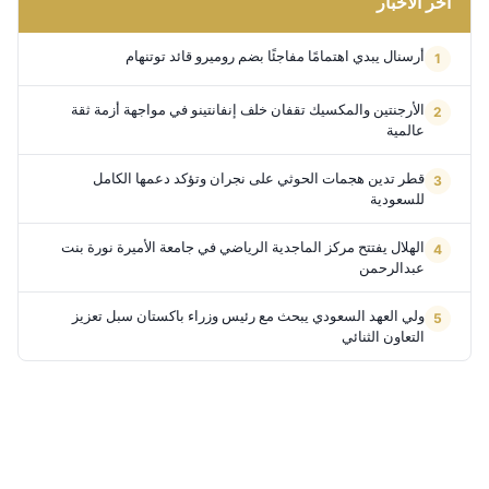
آخر الأخبار
أرسنال يبدي اهتمامًا مفاجئًا بضم روميرو قائد توتنهام
الأرجنتين والمكسيك تقفان خلف إنفانتينو في مواجهة أزمة ثقة
عالمية
قطر تدين هجمات الحوثي على نجران وتؤكد دعمها الكامل
للسعودية
الهلال يفتتح مركز الماجدية الرياضي في جامعة الأميرة نورة بنت
عبدالرحمن
ولي العهد السعودي يبحث مع رئيس وزراء باكستان سبل تعزيز
التعاون الثنائي