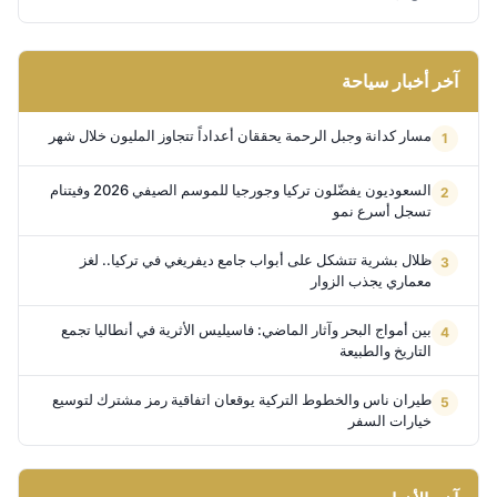
آخر أخبار سياحة
مسار كدانة وجبل الرحمة يحققان أعداداً تتجاوز المليون خلال شهر
السعوديون يفضّلون تركيا وجورجيا للموسم الصيفي 2026 وفيتنام
تسجل أسرع نمو
ظلال بشرية تتشكل على أبواب جامع ديفريغي في تركيا.. لغز
معماري يجذب الزوار
بين أمواج البحر وآثار الماضي: فاسيليس الأثرية في أنطاليا تجمع
التاريخ والطبيعة
طيران ناس والخطوط التركية يوقعان اتفاقية رمز مشترك لتوسيع
خيارات السفر