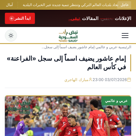
عاجل
نضم لاتحاد بلديات العالم التركي وتنتظر تنمية جديدة عبر الخبرات البلدية
آمال سكان كر
الإعلانات
تختفي.
المقالات
تبقى.
ابدأ النشر
الرئيسية
›
عربي و عالمي
›
إمام عاشور يضيف اسماً إلى سجل...
التجاوز
إلى
إمام عاشور يضيف اسماً إلى سجل «الفراعنة»
المحتوى
في كأس العالم
03/07/2026 23:00
مبارك الهاجري
عربي و عالمي