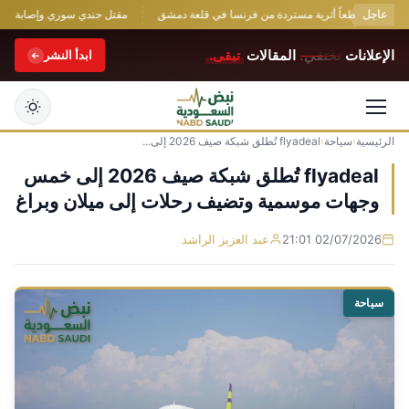
عاجل
تعرض قطعاً أثرية مستردة من فرنسا في قلعة دمشق
مقتل جندي سوري وإصابة اثنين ف
الإعلانات
تختفي.
المقالات
تبقى.
ابدأ النشر
الرئيسية
›
سياحة
›
flyadeal تُطلق شبكة صيف 2026 إلى...
التجاوز
إلى
flyadeal تُطلق شبكة صيف 2026 إلى خمس
المحتوى
وجهات موسمية وتضيف رحلات إلى ميلان وبراغ
02/07/2026 21:01
عبد العزيز الراشد
سياحة