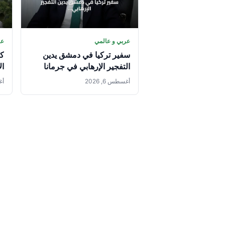
عربي و عالمي
عر
سفير تركيا في دمشق يدين
كو
التفجير الإرهابي في جرمانا
ال
ال
أغسطس 6, 2026
أغس