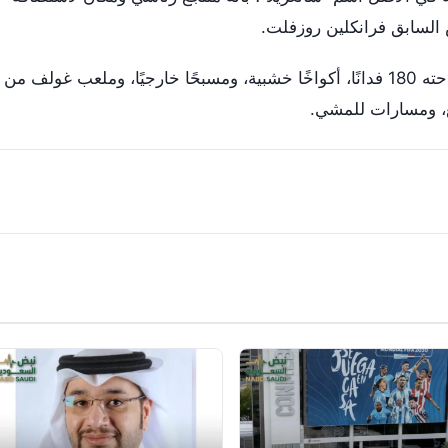
 السابق فرانكلين روزفلت.
ويضم هذا المنتجع الهادئ، الذي تبلغ مساحته 180 فدانًا، أكواخًا خشبية، ومسبحًا خارجيًا، وملعب غولف من
نغ، ومسارات للمشي.