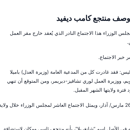
وصف منتجع كامب ديفيد
س الوزراء هذا الاجتماع النادر الذي يُعقد خارج مقر العمل
.
خبر الاجتماع.
ئيس: فقد غادرت كل من المدعية العامة (وزيرة العدل) باميلا
يم، ووزيرة العمل لوري تشافيز-ديريمر، ومن المتوقع أن تنهي
فترة ولايتها الشهر المقبل.
هذا هو أول اجتماع لمجلس الوزراء منذ 26 مارس/ آذار، ويمثل الاجتماع العاشر لمجلس الوزراء خلال ولاية
ه في الأصل اسم “شانغريلا”، بأنه منتجع رئاسي ومكان لاستضافة