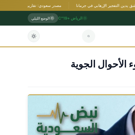
 التفجير الإرهابي في جرمانا
مصدر سعودي: تقارير استخبارية موثوقة تؤكد تنس
الرياض +19°C
الوضع الليلي
الأحوال الجوية