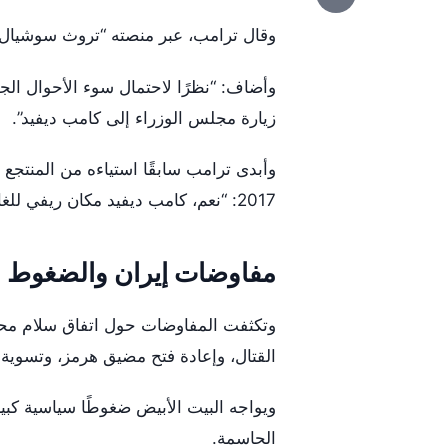
وقال ترامب، عبر منصته “تروث سوشيال”،
وأضاف: “نظرًا لاحتمال سوء الأحوال ال
زيارة مجلس الوزراء إلى كامب ديفيد”.
وأبدى ترامب سابقًا استياءه من المنتجع 
2017: “نعم، كامب ديفيد مكان ريفي للغاية، إنه جميل.”
مفاوضات إيران والضغوط ا
وتكثفت المفاوضات حول اتفاق سلام محت
القتال، وإعادة فتح مضيق هرمز، وتسوية الم
ويواجه البيت الأبيض ضغوطًا سياسية كبي
الحاسمة.