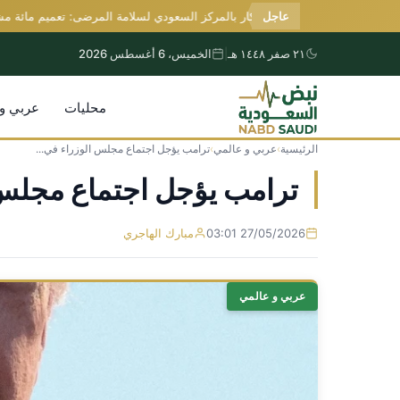
عاجل
رئيس الابتكار بالمركز السعودي لسلامة المرضى: تعميم مائة مشروع 
٢١ صفر ١٤٤٨ هـ
|
الخميس، 6 أغسطس 2026
محليات
عربي و
الرئيسية
›
عربي و عالمي
›
ترامب يؤجل اجتماع مجلس الوزراء في...
التجاوز
إلى
ترامب يؤجل اجتماع مجلس 
المحتوى
27/05/2026 03:01
مبارك الهاجري
عربي و عالمي