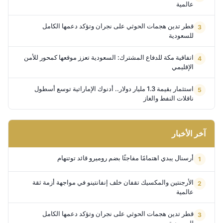
عالمية
قطر تدين هجمات الحوثي على نجران وتؤكد دعمها الكامل
للسعودية
اتفاقية مكة للدفاع المشترك: السعودية تعزز موقعها كمحور للأمن
الإقليمي
استثمار بقيمة 1.3 مليار دولار.. أدنوك الإماراتية توسع أسطول
ناقلات النفط والغاز
آخر الأخبار
أرسنال يبدي اهتمامًا مفاجئًا بضم روميرو قائد توتنهام
الأرجنتين والمكسيك تقفان خلف إنفانتينو في مواجهة أزمة ثقة
عالمية
قطر تدين هجمات الحوثي على نجران وتؤكد دعمها الكامل