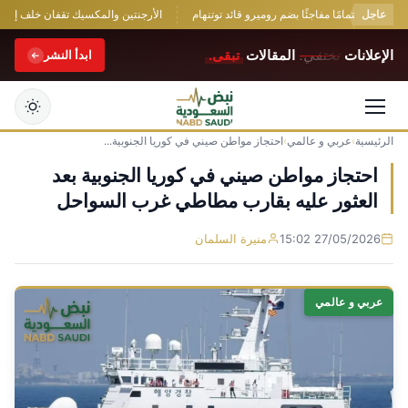
عاجل
يبدي اهتمامًا مفاجئًا بضم روميرو قائد توتنهام
الأرجنتين والمكسيك تقفان خلف إنفانتينو
الإعلانات
تختفي.
المقالات
تبقى.
ابدأ النشر
الرئيسية
›
عربي و عالمي
›
احتجاز مواطن صيني في كوريا الجنوبية...
التجاوز
إلى
احتجاز مواطن صيني في كوريا الجنوبية بعد
المحتوى
العثور عليه بقارب مطاطي غرب السواحل
27/05/2026 15:02
منيرة السلمان
عربي و عالمي