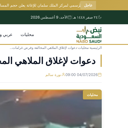
عاجل
المتحدث الرسمي لمركز الملك سلمان للإغاثة يعلن حجم المساعدات ا
٢٤ صفر ١٤٤٨ هـ
|
الأحد، 9 أغسطس 2026
محليات
عربي و
الرئيسية
›
محليات
›
دعوات لإغلاق الملاهي المخالفة وفرض غرامات...
التجاوز
إلى
دعوات لإغلاق الملاهي الم
المحتوى
04/07/2026 09:00
نورة سالم
محليات