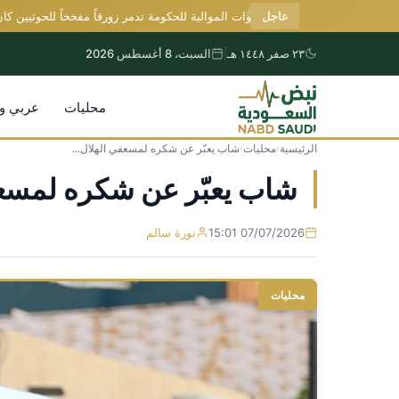
عاجل
اليمن: القوات الموالية للحكومة تدمر زورقاً مفخخاً للحوثيين كان يس
٢٣ صفر ١٤٤٨ هـ
|
السبت، 8 أغسطس 2026
محليات
عربي و
الرئيسية
›
محليات
›
شاب يعبّر عن شكره لمسعفي الهلال...
التجاوز
إلى
شاب يعبّر عن شكره لمسعفي 
المحتوى
07/07/2026 15:01
نورة سالم
محليات