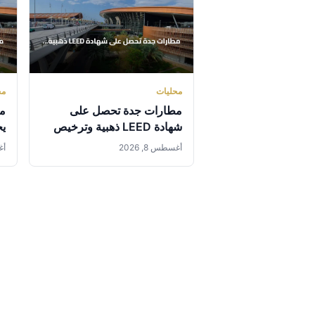
محليات
مح
مطارات جدة تحصل على
مط
شهادة LEED ذهبية وترخيص
يح
أول لمركز عروض الحياة
ال
أغسطس 8, 2026
أغس
البحرية بالمملكة