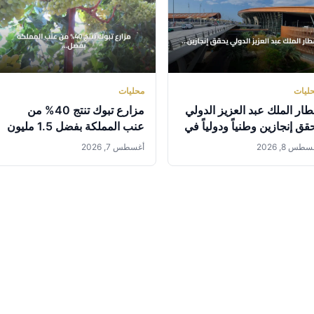
ليات
محليات
ار الملك عبد العزيز الدولي
مزارع تبوك تنتج 40% من
قق إنجازين وطنياً ودولياً في
عنب المملكة بفضل 1.5 مليون
استدامة والابتكار
شجرة مثمرة
طس 8, 2026
أغسطس 7, 2026