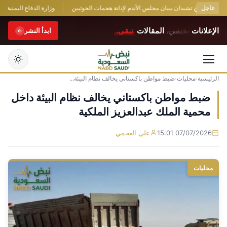
عاجل
ية واليمن تشيدان ببيان مجلس الأندم لإدانة هجمات الحوثيين
وزارة الدفاع اليمنية: تص
الإعلانات
تختفي.
المقالات
تبقى.
ابدأ النشر
الرئيسية
›
محليات
›
ضبط مواطن باكستاني يخالف نظام البيئة...
التجاوز
إلى
ضبط مواطن باكستاني يخالف نظام البيئة داخل
المحتوى
محمية الملك عبدالعزيز الملكية
07/07/2026 15:01
علي العجمي
محليات