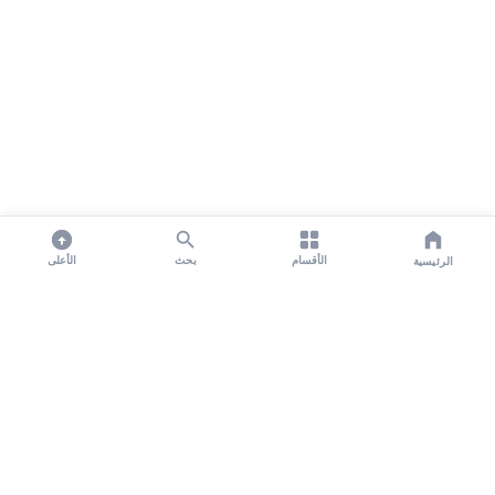
الأقسام
بحث
الأعلى
الرئيسية
تواصل معنا لنشر الأخبار عبر شبكتنا الإعلامية وانشر مقالك خلال