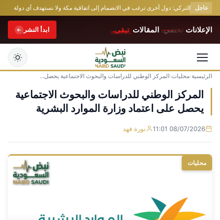
عاجل
الخارجية التركي: دول أخرى ترغب في الانضمام إلى اتفاقية مكة ولا نستهدف أي دولة
ال
الإعلانات
تختفي.
المقالات
تبقى.
ابدأ النشر
الرئيسية
›
محليات
›
المركز الوطني للدراسات والبحوث الاجتماعية يحصل...
التجاوز
إلى
المركز الوطني للدراسات والبحوث الاجتماعية
المحتوى
يحصل على اعتماد وزارة الموارد البشرية
08/07/2026 11:01
نورة فهد
محليات