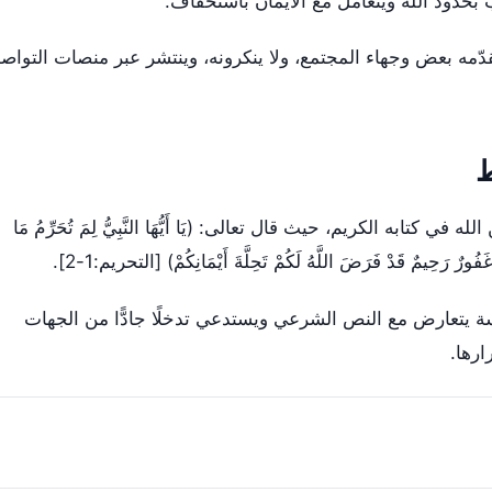
حدود الله ويتعامل مع الأيمان باستخفاف.
يتوارث ويقدّمه بعض وجهاء المجتمع، ولا ينكرونه، وينتشر عبر منصات التواص
ط
كتابه الكريم، حيث قال تعالى: (يَا أَيُّهَا النَّبِيُّ لِمَ تُحَرِّمُ مَا
َفُورٌ رَحِيمٌ قَدْ فَرَضَ اللَّهُ لَكُمْ تَحِلَّةَ أَيْمَانِكُمْ) [التحريم:1-2].
ة يتعارض مع النص الشرعي ويستدعي تدخلًا جادًّا من الجهات
رها.