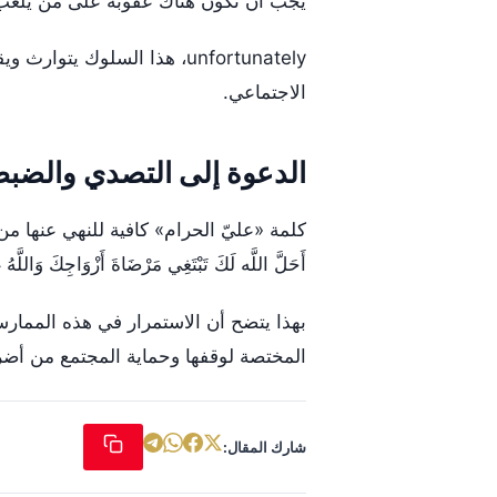
يجب أن تكون هناك عقوبة على من يلعب ب
unfortunately، هذا السلوك 
الاجتماعي.
الدعوة إلى التصدي والضب
كلمة «عليّ الحرام» كافية للنهي عنها من الله في 
أَحَلَّ اللَّه لَكَ تَبْتَغِي مَرْضَاةَ أَزْوَاجِكَ وَاللَّهُ غ
بهذا يتضح أن الاستمرار في هذه الممارس
المختصة لوقفها وحماية المجتمع من أضرا
شارك المقال: