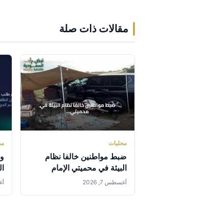
مقالات ذات صلة
محليات
مح
ضبط مواطنين خالفا نظام
وز
البيئة في محميتي الإمام
ال
عبدالعزيز بن محمد والإمام
ال
أغسطس 7, 2026
أغس
فيصل بن تركي