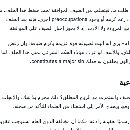
 طلب ما، فيتطلب من الضيف الموافقة تحت ضغط هذا الحلف، ما
يسبب له إحراجًا ومهانة. ولو وافق الضيف رغم كرهه أو وجود preoccupations أخرى، فإنه بعد الحلف
 مع المروءة ولا الأدب؛ إذ لا يجوز إجبار الضيف على الموافقة.
رام» يرى أنه أثبت لضيوفه قوة عزيمة وكرم ضيافة؛ وإن رفض
اق. وللأسف لو عرف هؤلاء الحكم الشرعي لمثل هذا الحلف لما
 فذلك constitutes a major sin.
عية
 الحلف واستمرت مع الزوج المطلق؟ ذلك محرم بلا شك، والإنجاب
وقع، ويحتاج الأمر إلى استفتاء من العلماء للتأكد من صحته.
سميًا بعقوبة رادعة؛ فكما أن مخالفة الذوق العام تستوجب عقوبة