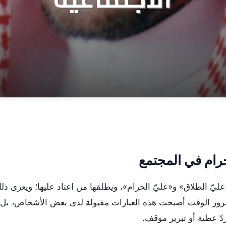
رام في المجتمع
عليّ الطلاق» و«عليّ الحرام»، ويطلقها من اعتاد عليها؛ ويعزى ذل
ينٍ هشٍ. ومع مرور الوقت أصبحت هذه العبارات مقبولة لدى بعض الأشخاص، بل
ردّ عطية أو تبرير موقف.