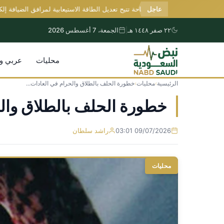
عاجل
وزارة السياحة تتيح تعديل الطاقة الاستيعابية لمرافق الضيافة إلكترونيا
٢٢ صفر ١٤٤٨ هـ
|
الجمعة، 7 أغسطس 2026
محليات
عربي و
الرئيسية
›
محليات
›
خطورة الحلف بالطلاق والحرام في العادات...
التجاوز
إلى
خطورة الحلف بالطلاق والح
المحتوى
09/07/2026 03:01
راشد سلطان
محليات