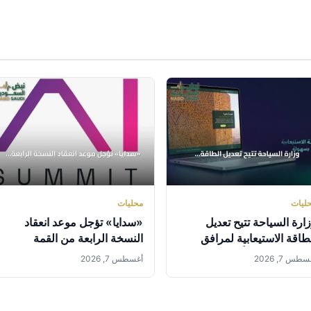
ليات
محليات
ارة السياحة تتيح تعديل
«سدايا» تؤجل موعد انعقاد
طاقة الاستيعابية لمرافق
النسخة الرابعة من القمة
ضيافة إلكترونياً لموسم الحج
العالمية للذكاء الاصطناعي إلى
طس 7, 2026
أغسطس 7, 2026
سبتمبر 2027