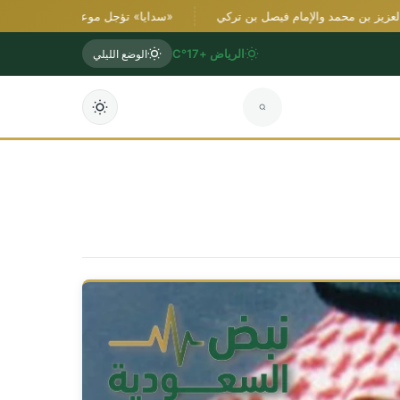
بن محمد والإمام فيصل بن تركي
«سدايا» تؤجل موعد انعقاد النسخة الرابعة من
الرياض +17°C
الوضع الليلي